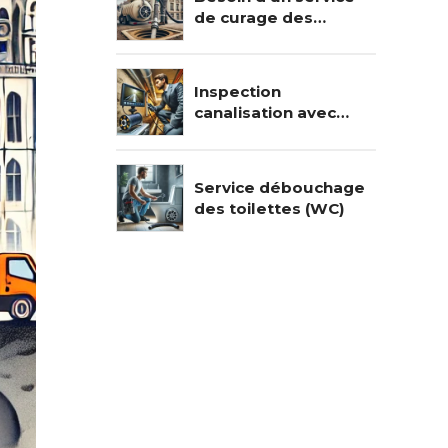
de curage des
canalisations en
urgence ?
Inspection
canalisation avec
caméra : efficacité
Service débouchage
des toilettes (WC)