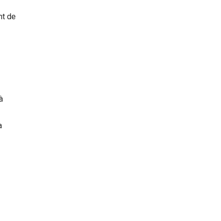
nt de
à
a