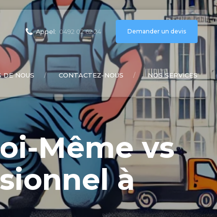
Demander un devis
Appel:
0492 02 62 24
 DE NOUS
CONTACTEZ-NOUS
NOS SERVICES
Soi-Même vs
sionnel à