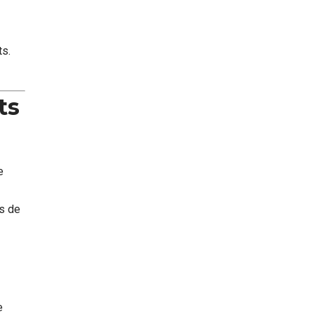
ts.
ts
e
ns de
e